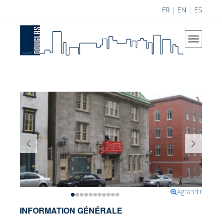
FR
|
EN
|
ES
Accueil
L'Entreprise
Notre vision
Champs d'expertise
Historique
Équipe Douglas
Carrière
Réalisations
Contribution à la science
Agrandir
Projets R&D
INFORMATION GÉNÉRALE
Recherche et développement