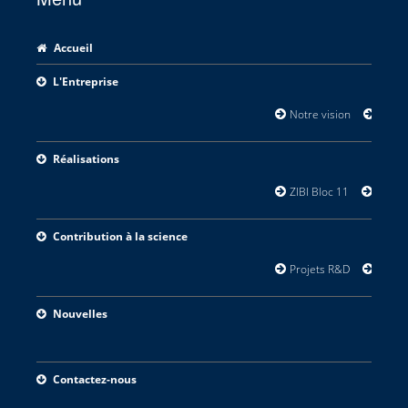
Accueil
L'Entreprise
Notre vision
Champs
Réalisations
ZIBI Bloc 11
Orillia
Contribution à la science
Projets R&D
Recher
Nouvelles
Contactez-nous