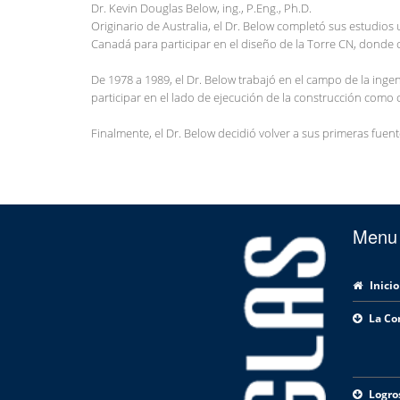
Dr. Kevin Douglas Below, ing., P.Eng., Ph.D.
Originario de Australia, el Dr. Below completó sus estudio
Canadá para participar en el diseño de la Torre CN, donde 
De 1978 a 1989, el Dr. Below trabajó en el campo de la inge
participar en el lado de ejecución de la construcción como
Finalmente, el Dr. Below decidió volver a sus primeras fuen
Menu
Inicio
La Co
Logro