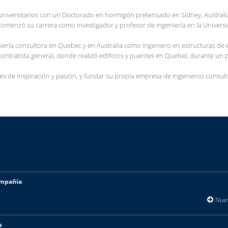
s universitarios con un Doctorado en hormigón pretensado en Sídney, Australi
comenzó su carrera como investigador y profesor de ingeniería en la Univers
niería consultora en Quebec y en Australia como ingeniero en estructuras de e
 contratista general, donde realizó edificios y puentes en Quebec durante un 
tes de inspiración y pasión, y fundar su propia empresa de ingenieros consult
mpañía
Nuestr
s