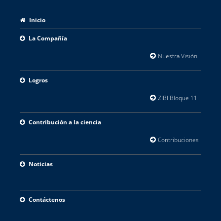
Inicio
La Compañía
Nuestra Visión
Áre
Logros
ZIBI Bloque 11
Pabe
Contribución a la ciencia
Contribuciones
Inv
Noticias
Contáctenos