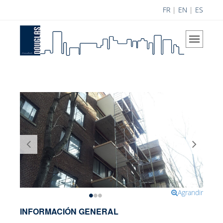
FR
|
EN
|
ES
Inicio
La Compañía
Nuestra Visión
Áreas de especialización
Histórico
Equipo Douglas
Carrera
Logros
Contribución a la ciencia
Agrandir
Contribuciones
INFORMACIÓN GENERAL
Investigación y Desarrollo