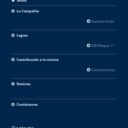
Inicio
La Compañía
Nuestra Visión
Área
Logros
ZIBI Bloque 11
Pabe
Contribución a la ciencia
Contribuciones
Inv
Noticias
Contáctenos