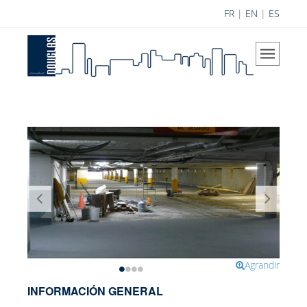
FR
|
EN
|
ES
Inicio
La Compañía
Nuestra Visión
Áreas de especialización
Histórico
Equipo Douglas
Carrera
Logros
Contribución a la ciencia
Agrandir
Contribuciones
INFORMACIÓN GENERAL
Investigación y Desarrollo